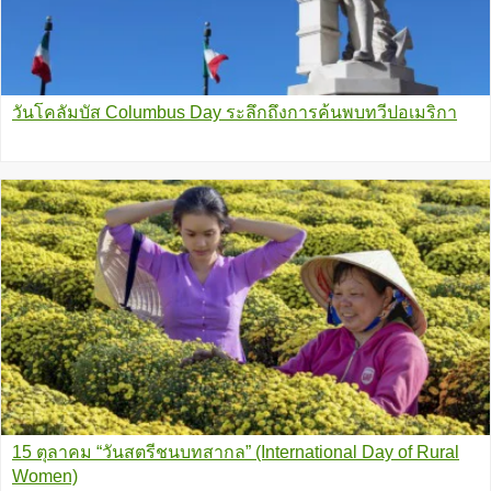
วันโคลัมบัส Columbus Day ระลึกถึงการค้นพบทวีปอเมริกา
15 ตุลาคม “วันสตรีชนบทสากล” (International Day of Rural
Women)