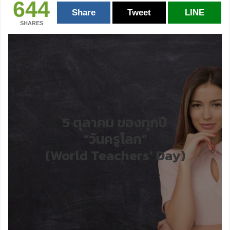
644
Share
Tweet
LINE
SHARES
5 ตุลาคม ของทุกปี
“วันครูโลก”
(World Teachers’ Day)