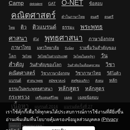
O-NET
Camp
ข้อสอบ
GAT
dektalent
คณิตศาสตร์
คำในภาษาไทย
ดนตรี
ดนตรี
พระพุทธ
ติวแบรนด์
ติว
ธรรมะ
ไทย
พุทธศาสนา
ศาสนา
ภาษาอังกฤษ
พี่โต๋
ภาษาไทย
มหาวิทยาลัย
รายชื่อวันสำคัญของ
รับน้อง
วัน
โลก
วัดไทย
วัดไทยในต่างประเทศ
วัดไทยในสหรัฐฯ
สำคัญ
วิชา
วันสำคัญของโลก
วันสำคัญในเดือนตุลาคม
คณิตศาสตร์
วิชาภาษาไทย
วิชาภาษาอังกฤษ
วีดีโอติว
หลัก
แบรนด์
ศาสนาพุทธ
สมัชชาสงฆ์
สหรัฐอเมริกา
สังคม
หลักสูตร
หลักสูตร
ธรรมในพระพุทธศาสนา
กระทรวง
เฉลยข้อสอบ
เฉลย
เครื่องดนตรีไทย
เนื้อหา
แบรนด์ 2016
แบรนด์ครั้งที่ 27
เราใช้คุ้กกี้เพื่อให้ทุกคนได้ประสบการณ์การใช้งานที่ดียิ่งขึ้น
อ่านเพิ่มเติมที่นโยบายคุ้มครองข้อมูลส่วนบุคคล
(Privacy